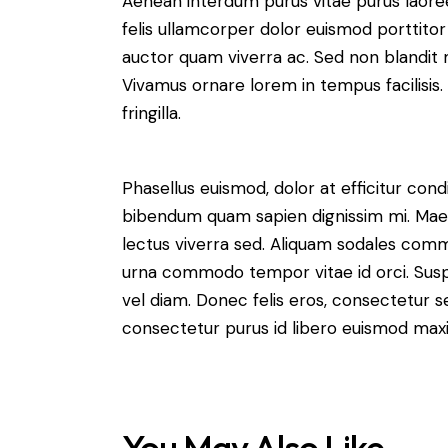
Aenean interdum purus vitae purus laore
felis ullamcorper dolor euismod porttitor 
auctor quam viverra ac. Sed non blandit mi
Vivamus ornare lorem in tempus facilisis.
fringilla.
Phasellus euismod, dolor at efficitur cond
bibendum quam sapien dignissim mi. Maece
lectus viverra sed. Aliquam sodales com
urna commodo tempor vitae id orci. Suspen
vel diam. Donec felis eros, consectetur se
consectetur purus id libero euismod max
You May Also Like