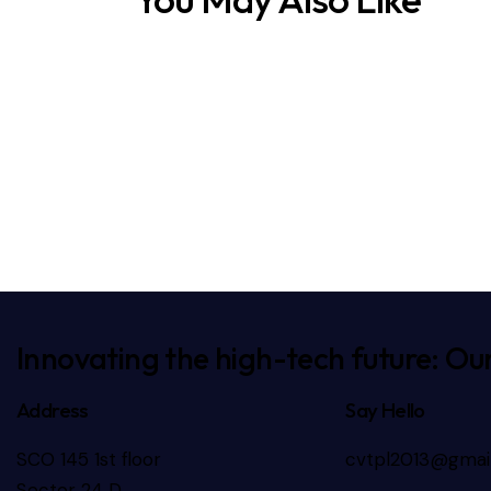
Innovating the high-tech future: Our
Address
Say Hello
SCO 145 1st floor
cvtpl2013@gmai
Sector 24 D