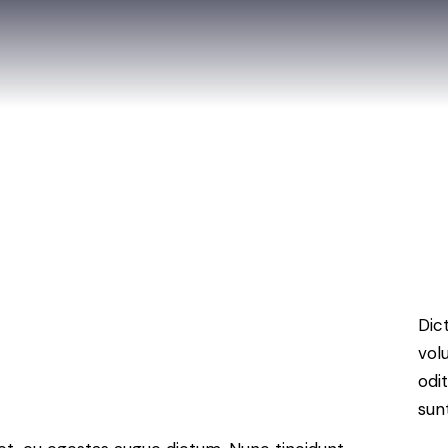
Dic
vol
odi
sun