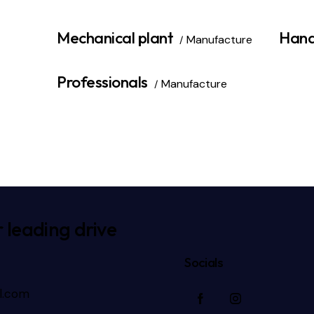
Mechanical plant
Hand
Manufacture
Professionals
Manufacture
 leading drive
Socials
l.com