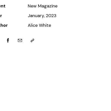
ent
New Magazine
r
January, 2023
thor
Alice White