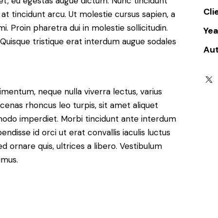
et, eu egestas augue dictum. Nunc tincidunt
Cli
at tincidunt arcu. Ut molestie cursus sapien, a
. Proin pharetra dui in molestie sollicitudin.
Yea
 Quisque tristique erat interdum augue sodales
Au
imentum, neque nulla viverra lectus, varius
nas rhoncus leo turpis, sit amet aliquet
modo imperdiet. Morbi tincidunt ante interdum
disse id orci ut erat convallis iaculis luctus
d ornare quis, ultrices a libero. Vestibulum
imus.