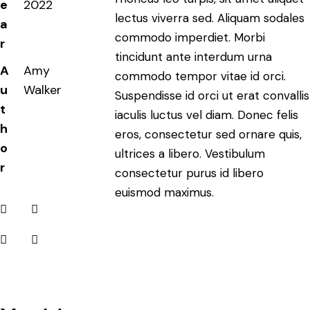
e
2022
lectus viverra sed. Aliquam sodales
a
commodo imperdiet. Morbi
r
tincidunt ante interdum urna
A
Amy
commodo tempor vitae id orci.
u
Walker
Suspendisse id orci ut erat convallis
t
iaculis luctus vel diam. Donec felis
h
eros, consectetur sed ornare quis,
o
ultrices a libero. Vestibulum
r
consectetur purus id libero
euismod maximus.