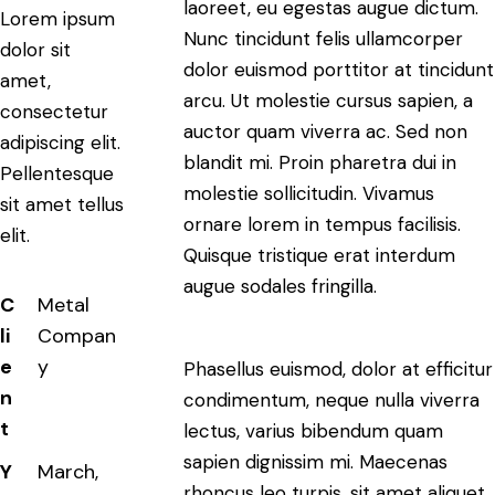
laoreet, eu egestas augue dictum.
Lorem ipsum
Nunc tincidunt felis ullamcorper
dolor sit
dolor euismod porttitor at tincidunt
amet,
arcu. Ut molestie cursus sapien, a
consectetur
auctor quam viverra ac. Sed non
adipiscing elit.
blandit mi. Proin pharetra dui in
Pellentesque
molestie sollicitudin. Vivamus
sit amet tellus
ornare lorem in tempus facilisis.
elit.
Quisque tristique erat interdum
augue sodales fringilla.
C
Metal
li
Compan
e
y
Phasellus euismod, dolor at efficitur
n
condimentum, neque nulla viverra
t
lectus, varius bibendum quam
sapien dignissim mi. Maecenas
Y
March,
rhoncus leo turpis, sit amet aliquet